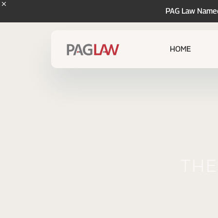
PAG Law Named 
HOME
The